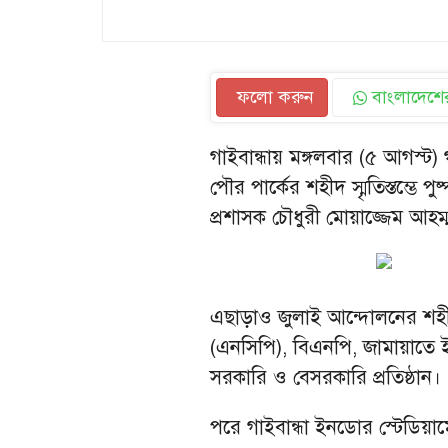
ফলো করুন
বাংলাদেশের
গাইবান্ধায় মঙ্গলবার (৫ আগস্ট)
পৌর পার্কের শহীদ স্মৃতিস্তম্ভে প
প্রশাসক চৌধুরী মোয়াজ্জেম আহম্
এছাড়াও জুলাই আন্দোলনের শহীদ ও
(এনসিপি), বিএনপি, জামায়াতে ইস
সরকারি ও বেসরকারি প্রতিষ্ঠান।
পরে গাইবান্ধা ইনডোর স্টেডিয়া