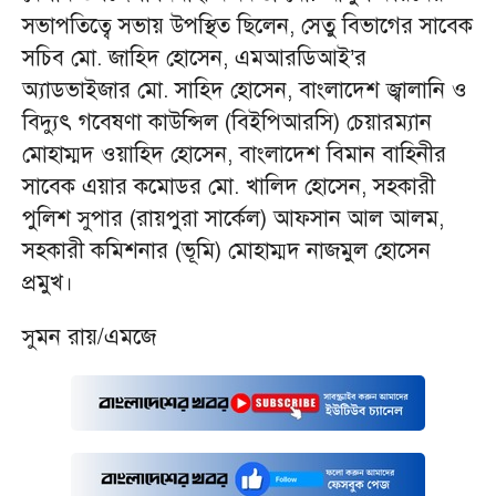
সভাপতিত্বে সভায় উপস্থিত ছিলেন, সেতু বিভাগের সাবেক
সচিব মো. জাহিদ হোসেন, এমআরডিআই’র
অ্যাডভাইজার মো. সাহিদ হোসেন, বাংলাদেশ জ্বালানি ও
বিদ্যুৎ গবেষণা কাউন্সিল (বিইপিআরসি) চেয়ারম্যান
মোহাম্মদ ওয়াহিদ হোসেন, বাংলাদেশ বিমান বাহিনীর
সাবেক এয়ার কমোডর মো. খালিদ হোসেন, সহকারী
পুলিশ সুপার (রায়পুরা সার্কেল) আফসান আল আলম,
সহকারী কমিশনার (ভূমি) মোহাম্মদ নাজমুল হোসেন
প্রমুখ।
সুমন রায়/এমজে