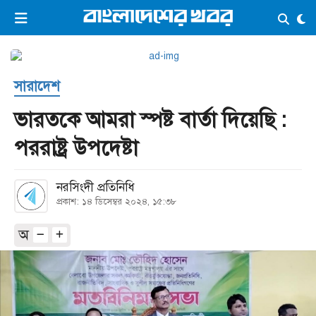
×
ভিডিও
ই-পেপার
লগইন
সারাদেশ
প্রচ্ছদ
সর্বশেষ
ভারতকে আমরা স্পষ্ট বার্তা দিয়েছি :
সব বিভাগ
আর্কাইভ
পররাষ্ট্র উপদেষ্টা
কনভার্টার
নরসিংদী প্রতিনিধি
প্রকাশ: ১৪ ডিসেম্বর ২০২৪, ১৫:৩৮
অ