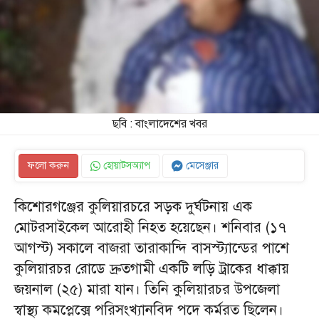
ছবি : বাংলাদেশের খবর
ফলো করুন
হোয়াটসঅ্যাপ
মেসেঞ্জার
কিশোরগঞ্জের কুলিয়ারচরে সড়ক দুর্ঘটনায় এক
মোটরসাইকেল আরোহী নিহত হয়েছেন। শনিবার (১৭
আগস্ট) সকালে বাজরা তারাকান্দি বাসস্ট্যান্ডের পাশে
কুলিয়ারচর রোডে দ্রুতগামী একটি লড়ি ট্রাকের ধাক্কায়
জয়নাল (২৫) মারা যান। তিনি কুলিয়ারচর উপজেলা
স্বাস্থ্য কমপ্লেক্সে পরিসংখ্যানবিদ পদে কর্মরত ছিলেন।