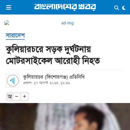
×
ভিডিও
ই-পেপার
লগইন
সারাদেশ
প্রচ্ছদ
সর্বশেষ
কুলিয়ারচরে সড়ক দুর্ঘটনায়
সব বিভাগ
আর্কাইভ
মোটরসাইকেল আরোহী নিহত
কনভার্টার
কুলিয়ারচর (কিশোরগঞ্জ) প্রতিনিধি
প্রকাশ: ১৭ আগস্ট ২০২৫, ১৬:৪৯
অ