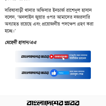
সরিষাবাড়ী থানার অফিসার ইনচার্জ রাশেদুল হাসান
বলেন, ‘অনলাইন জুয়ার ওপর আমাদের নজরদারি
অব্যাহত রয়েছে এবং প্রয়োজনীয় পদক্ষেপ গ্রহণ করা
হচ্ছে।’
মেহেদী হাসান/এএ