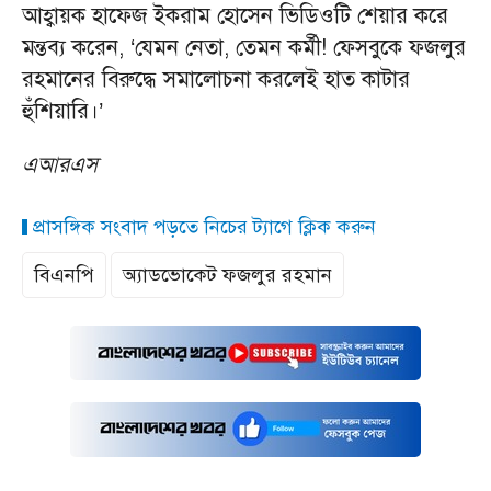
আহ্বায়ক হাফেজ ইকরাম হোসেন ভিডিওটি শেয়ার করে
মন্তব্য করেন, ‘যেমন নেতা, তেমন কর্মী! ফেসবুকে ফজলুর
রহমানের বিরুদ্ধে সমালোচনা করলেই হাত কাটার
হুঁশিয়ারি।’
এআরএস
প্রাসঙ্গিক সংবাদ পড়তে নিচের ট্যাগে ক্লিক করুন
বিএনপি
অ্যাডভোকেট ফজলুর রহমান