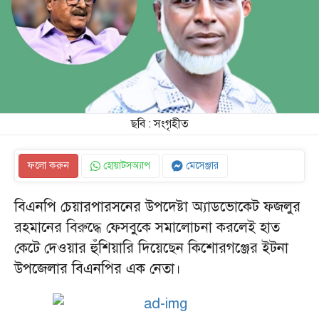
ছবি : সংগৃহীত
ফলো করুন
হোয়াটসঅ্যাপ
মেসেঞ্জার
বিএনপি চেয়ারপারসনের উপদেষ্টা অ্যাডভোকেট ফজলুর
রহমানের বিরুদ্ধে ফেসবুকে সমালোচনা করলেই হাত
কেটে দেওয়ার হুঁশিয়ারি দিয়েছেন কিশোরগঞ্জের ইটনা
উপজেলার বিএনপির এক নেতা।