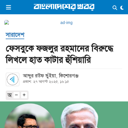
×
ভিডিও
ই-পেপার
লগইন
সারাদেশ
প্রচ্ছদ
সর্বশেষ
ফেসবুকে ফজলুর রহমানের বিরুদ্ধে
সব বিভাগ
আর্কাইভ
লিখলে হাত কাটার হুঁশিয়ারি
কনভার্টার
আব্দুর রউফ ভুঁইয়া, কিশোরগঞ্জ
প্রকাশ: ২৭ আগস্ট ২০২৫, ১৬:১৫
অ