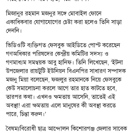
মিজানুর রহমান মজনুর সঙ্গে মোবাইল ফোনে
একাধিকবার যোগাযোগের চেষ্টা করা হলেও তিনি সাড়া
দেননি।
ভিডিওটি ব্যক্তিগত ফেসবুক আইডিতে পোস্ট করেছেন
গণঅধিকার পরিষদের কেন্দ্রীয় কমিটির সদস্য ও
গণমাধ্যম সমন্বয়ক আবু হানিফ। তিনি লিখেছেন, ‘ইটনা
উপজেলার রায়টুটি ইউনিয়ন বিএনপির সাধারণ সম্পাদক
মজনু মিয়া বলেছেন, ফজলুর রহমানকে নিয়ে ফেসবুকে
কেউ সমালোচনা করলে আগে তার হাত কাটতে হবে,
তারপর কথা। এখনও ক্ষমতায় আসেনি, তাতেই এই
অবস্থা! এরা ক্ষমতায় এলে মানুষের কী অবস্থা করতে
পারে, চিন্তা করুন।’
বৈষম্যবিরোধী ছাত্র আন্দোলন কিশোরগঞ্জ জেলার সাবেক