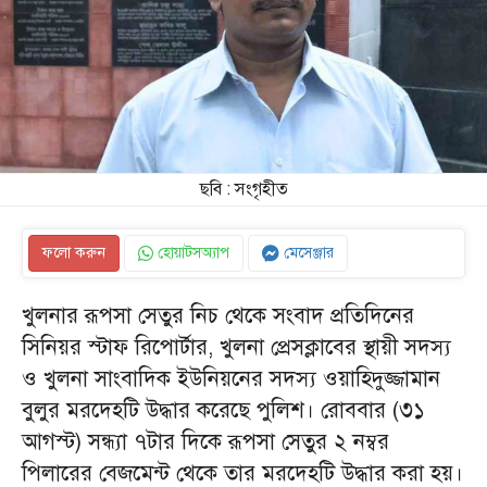
ছবি : সংগৃহীত
ফলো করুন
হোয়াটসঅ্যাপ
মেসেঞ্জার
খুলনার রূপসা সেতুর নিচ থেকে সংবাদ প্রতিদিনের
সিনিয়র স্টাফ রিপোর্টার, খুলনা প্রেসক্লাবের স্থায়ী সদস্য
ও খুলনা সাংবাদিক ইউনিয়নের সদস্য ওয়াহিদুজ্জামান
বুলুর মরদেহটি উদ্ধার করেছে পুলিশ। রোববার (৩১
আগস্ট) সন্ধ্যা ৭টার দিকে রূপসা সেতুর ২ নম্বর
পিলারের বেজমেন্ট থেকে তার মরদেহটি উদ্ধার করা হয়।