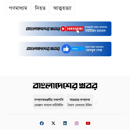
গণমাধ্যম
নিহত
আত্মহত্যা
সম্পাদকমণ্ডলীর সভাপতি
ভারপ্রাপ্ত সম্পাদক
মোস্তফা কামাল মহীউদ্দীন
সৈয়দ মেজবাহ উদ্দিন