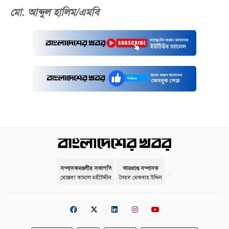
মো. আব্দুল হালিম/এমবি
সম্পাদকমণ্ডলীর সভাপতি
ভারপ্রাপ্ত সম্পাদক
মোস্তফা কামাল মহীউদ্দীন
সৈয়দ মেজবাহ উদ্দিন