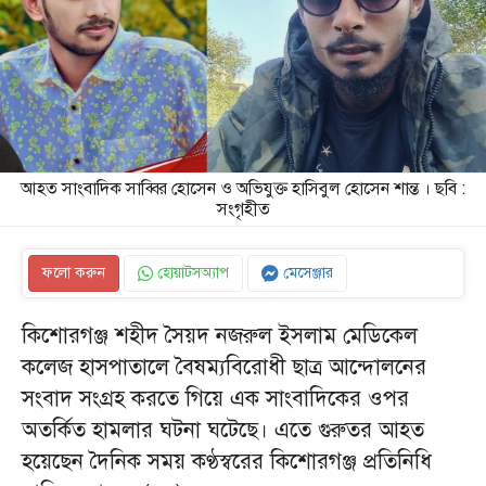
আহত সাংবাদিক সাব্বির হোসেন ও অভিযুক্ত হাসিবুল হোসেন শান্ত । ছবি :
সংগৃহীত
ফলো করুন
হোয়াটসঅ্যাপ
মেসেঞ্জার
কিশোরগঞ্জ শহীদ সৈয়দ নজরুল ইসলাম মেডিকেল
কলেজ হাসপাতালে বৈষম্যবিরোধী ছাত্র আন্দোলনের
সংবাদ সংগ্রহ করতে গিয়ে এক সাংবাদিকের ওপর
অতর্কিত হামলার ঘটনা ঘটেছে। এতে গুরুতর আহত
হয়েছেন দৈনিক সময় কণ্ঠস্বরের কিশোরগঞ্জ প্রতিনিধি