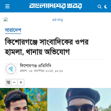
×
ভিডিও
ই-পেপার
লগইন
সারাদেশ
প্রচ্ছদ
সর্বশেষ
কিশোরগঞ্জে সাংবাদিকের ওপর
সব বিভাগ
আর্কাইভ
হামলা, থানায় অভিযোগ
কনভার্টার
কিশোরগঞ্জ প্রতিনিধি
প্রকাশ: ০৮ সেপ্টেম্বর ২০২৫, ১৯:১৯
অ