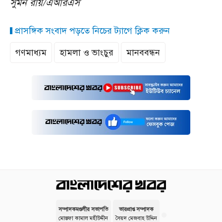
সুমন রায়/এআরএস
প্রাসঙ্গিক সংবাদ পড়তে নিচের ট্যাগে ক্লিক করুন
গণমাধ্যম
হামলা ও ভাংচুর
মানববন্ধন
সম্পাদকমণ্ডলীর সভাপতি
ভারপ্রাপ্ত সম্পাদক
মোস্তফা কামাল মহীউদ্দীন
সৈয়দ মেজবাহ উদ্দিন