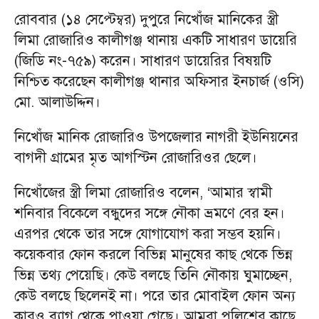
রোববার (১৪ সেপ্টেম্বর) দুপুরে নিখোঁজ মানিকের স্ত্রী
লিমা রোজারিও কালীগঞ্জ থানায় একটি সাধারণ ডায়েরি
(জিডি নং-৭৫৯) করেন। সাধারণ ডায়েরির বিষয়টি
নিশ্চিত করেছেন কালীগঞ্জ থানার অফিসার ইনচার্জ (ওসি)
মো. আলাউদ্দিন।
নিখোঁজ মানিক রোজারিও উপজেলার নাগরী ইউনিয়নের
বাগদী গ্রামের মৃত আগস্টিন রোজারিওর ছেলে।
নিখোঁজের স্ত্রী লিমা রোজারিও বলেন, ‘আমার স্বামী
শনিবার বিকেলে বন্ধুদের সঙ্গে নৌকা ভ্রমণে বের হন।
এরপর থেকে তার সঙ্গে যোগাযোগ করা সম্ভব হয়নি।
কয়েকবার ফোন করলে বিভিন্ন মানুষের কাছ থেকে ভিন্ন
ভিন্ন তথ্য পেয়েছি। কেউ বলছে তিনি নৌকায় ঘুমাচ্ছেন,
কেউ বলছে ছিলেনই না। পরে তার মোবাইল ফোন অন্য
কারও ব্যাগ থেকে পাওয়া গেছে। আমরা পুলিশের কাছে