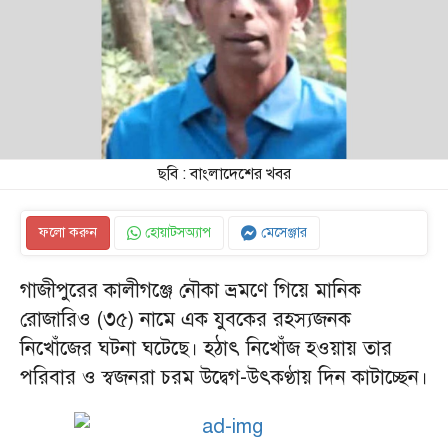
ছবি : বাংলাদেশের খবর
ফলো করুন
হোয়াটসঅ্যাপ
মেসেঞ্জার
গাজীপুরের কালীগঞ্জে নৌকা ভ্রমণে গিয়ে মানিক
রোজারিও (৩৫) নামে এক যুবকের রহস্যজনক
নিখোঁজের ঘটনা ঘটেছে। হঠাৎ নিখোঁজ হওয়ায় তার
পরিবার ও স্বজনরা চরম উদ্বেগ-উৎকণ্ঠায় দিন কাটাচ্ছেন।