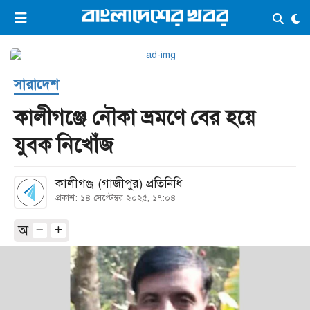
×
ভিডিও
ই-পেপার
লগইন
সারাদেশ
প্রচ্ছদ
সর্বশেষ
কালীগঞ্জে নৌকা ভ্রমণে বের হয়ে
সব বিভাগ
আর্কাইভ
যুবক নিখোঁজ
কনভার্টার
কালীগঞ্জ (গাজীপুর) প্রতিনিধি
প্রকাশ: ১৪ সেপ্টেম্বর ২০২৫, ১৭:০৪
অ