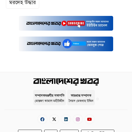
মরদেহ উদ্ধার
সম্পাদকমণ্ডলীর সভাপতি
ভারপ্রাপ্ত সম্পাদক
মোস্তফা কামাল মহীউদ্দীন
সৈয়দ মেজবাহ উদ্দিন