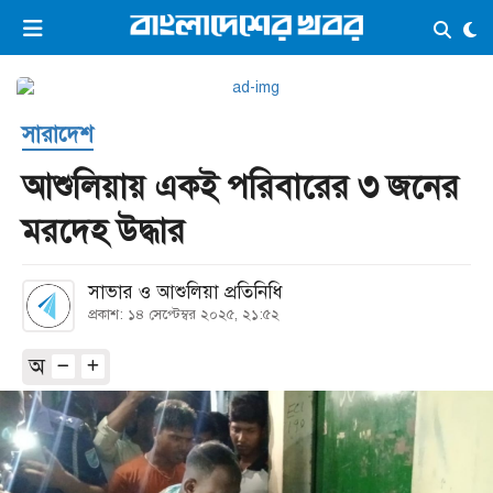
×
ভিডিও
ই-পেপার
লগইন
সারাদেশ
প্রচ্ছদ
সর্বশেষ
আশুলিয়ায় একই পরিবারের ৩ জনের
সব বিভাগ
আর্কাইভ
মরদেহ উদ্ধার
কনভার্টার
সাভার ও আশুলিয়া প্রতিনিধি
প্রকাশ: ১৪ সেপ্টেম্বর ২০২৫, ২১:৫২
অ