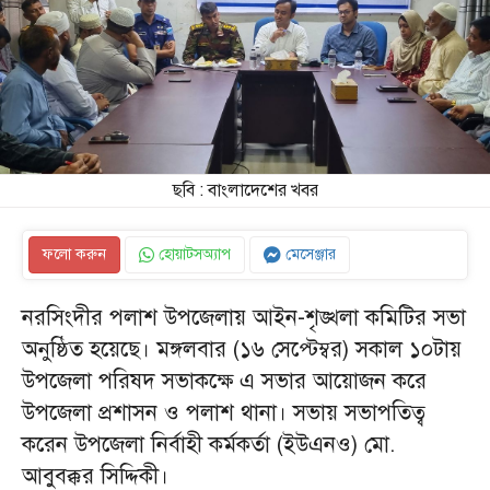
ছবি : বাংলাদেশের খবর
ফলো করুন
হোয়াটসঅ্যাপ
মেসেঞ্জার
নরসিংদীর পলাশ উপজেলায় আইন-শৃঙ্খলা কমিটির সভা
অনুষ্ঠিত হয়েছে। মঙ্গলবার (১৬ সেপ্টেম্বর) সকাল ১০টায়
উপজেলা পরিষদ সভাকক্ষে এ সভার আয়োজন করে
উপজেলা প্রশাসন ও পলাশ থানা। সভায় সভাপতিত্ব
করেন উপজেলা নির্বাহী কর্মকর্তা (ইউএনও) মো.
আবুবক্কর সিদ্দিকী।