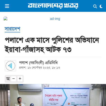
×
ভিডিও
ই-পেপার
লগইন
সারাদেশ
প্রচ্ছদ
সর্বশেষ
পলাশে এক মাসে পুলিশের অভিযানে
সব বিভাগ
আর্কাইভ
ইয়াবা-গাঁজাসহ আটক ৭৩
কনভার্টার
পলাশ (নরসিংদী) প্রতিনিধি
প্রকাশ: ১৬ সেপ্টেম্বর ২০২৫, ১৮:১৩
অ