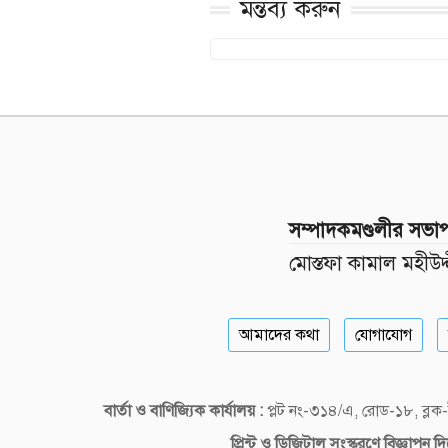
মন্তব্য করুন
সম্পাদকমণ্ডলীর সভা
মোস্তফা কামাল মহীউদ্
আমাদের কথা
যোগাযোগ
বার্তা ও বাণিজ্যিক কার্যালয় :
প্লট নং-৩১৪/এ, রোড-১৮, ব্
প্রিন্ট ও ডিজিটাল
সংস্করণে বিজ্ঞাপন 