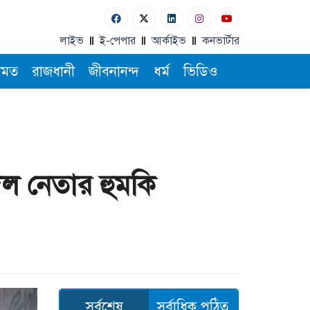
লাইভ
ই-পেপার
আর্কাইভ
কনভার্টার
ামত
রাজধানী
জীবনানন্দ
ধর্ম
ভিডিও
দল নেতার হুমকি
সর্বশেষ
সর্বাধিক পঠিত