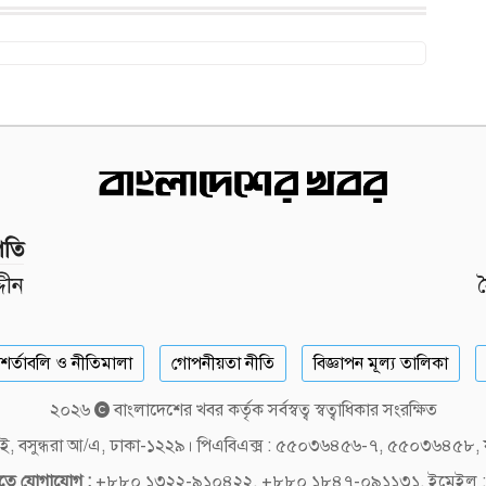
পতি
দীন
শর্তাবলি ও নীতিমালা
গোপনীয়তা নীতি
বিজ্ঞাপন মূল্য তালিকা
২০২৬
বাংলাদেশের খবর কর্তৃক সর্বস্বত্ব স্বত্বাধিকার সংরক্ষিত
লক-ই, বসুন্ধরা আ/এ, ঢাকা-১২২৯। পিএবিএক্স : ৫৫০৩৬৪৫৬-৭, ৫৫০৩৬৪৫৮
দিতে যোগাযোগ :
+৮৮০ ১৩২২-৯১০৪২২, +৮৮০ ১৮৪৭-০৯১১৩১, ইমেইল :