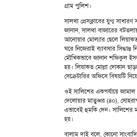
গ্রাম পুলিশ।
সালথা প্রেসক্লাবের যুগ্ম সাধার
জানান, সালথা বাজারের বটতলা
আনোয়ার মোল্যার ছেলে লিয়াকত
ঘরে নিজেরাই ব্যাবসার সিদ্ধান্
মৌখিকভাবে জানান শফিকুল ইসল
হয়। লিয়াকত মোল্লা দোকান ছাড়
সেক্রেটারির অফিসে বিষয়টি নি
ওই সালিশের একপর্যায়ে জামাল ও
দেলোয়ার মাতুব্বর (৪০), সোহ
এভাবেই হুমকি দেন। সালিশের ম
হয়।
বালাম দাই বলে, কোনো সাংবাদিক