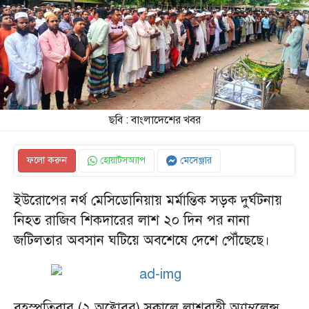
ছবি : বাংলাদেশের খবর
ফলো করুন
হোয়াটসঅ্যাপ
মেসেঞ্জার
ইউরোপের নর্থ মেসিডোনিয়ায় মর্মান্তিক সড়ক দুর্ঘটনায়
নিহত রাজিব শিকদারের লাশ ২০ দিন পর নানা
জটিলতার অবসান ঘটিয়ে অবশেষে দেশে পৌঁছেছে।
বৃহস্পতিবার (২ অক্টোবর) সকালে লাশবাহী অ্যাম্বুলেন্স