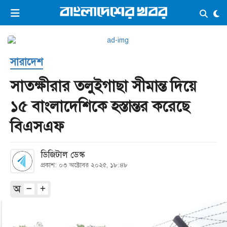
×
ভিডিও
ই-পেপার
লগইন
সারাদেশ
প্রচ্ছদ
সর্বশেষ
সাতক্ষীরার তলুইগাছা সীমান্ত দিয়ে
সব বিভাগ
আর্কাইভ
১৫ বাংলাদেশিকে হস্তান্তর করেছে
কনভার্টার
বিএসএফ
ডিজিটাল ডেস্ক
প্রকাশ: ০৩ অক্টোবর ২০২৫, ১৮:৪৮
অ