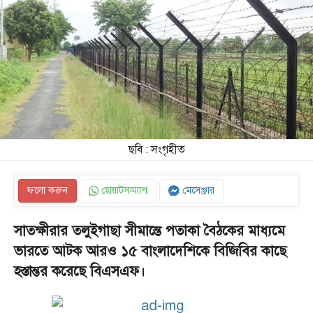
ছবি : সংগৃহীত
ফলো করুন
হোয়াটসঅ্যাপ
মেসেঞ্জার
সাতক্ষীরার তলুইগাছা সীমান্তে পতাকা বৈঠকের মাধ্যমে
ভারতে আটক আরও ১৫ বাংলাদেশিকে বিজিবির কাছে
হস্তান্তর করেছে বিএসএফ।