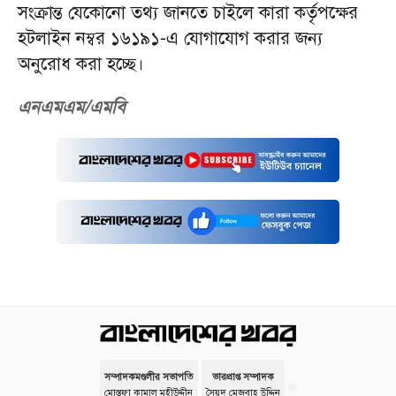
সংক্রান্ত যেকোনো তথ্য জানতে চাইলে কারা কর্তৃপক্ষের
হটলাইন নম্বর ১৬১৯১-এ যোগাযোগ করার জন্য
অনুরোধ করা হচ্ছে।
এনএমএম/এমবি
সম্পাদকমণ্ডলীর সভাপতি
ভারপ্রাপ্ত সম্পাদক
মোস্তফা কামাল মহীউদ্দীন
সৈয়দ মেজবাহ উদ্দিন