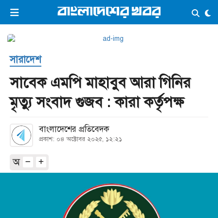
×
ভিডিও
ই-পেপার
লগইন
সারাদেশ
প্রচ্ছদ
সর্বশেষ
সাবেক এমপি মাহাবুব আরা গিনির
সব বিভাগ
আর্কাইভ
মৃত্যু সংবাদ গুজব : কারা কর্তৃপক্ষ
কনভার্টার
বাংলাদেশের প্রতিবেদক
প্রকাশ: ০৪ অক্টোবর ২০২৫, ১২:২১
অ