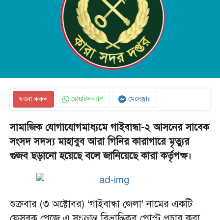
ফলো করুন
হোয়াটসঅ্যাপ
মেসেঞ্জার
সামাজিক যোগাযোগমাধ্যমে গাইবান্ধা-২ আসনের সাবেক
সংসদ সদস্য মাহাবুব আরা গিনির কারাগারে মৃত্যুর
গুজব ছড়ানো হয়েছে বলে জানিয়েছে কারা কর্তৃপক্ষ।
শুক্রবার (৩ অক্টোবর) ‘গাইবান্ধা জেলা’ নামের একটি
ফেসবুক পেজে এ সংক্রান্ত বিভ্রান্তিকর পোস্ট প্রচার করা