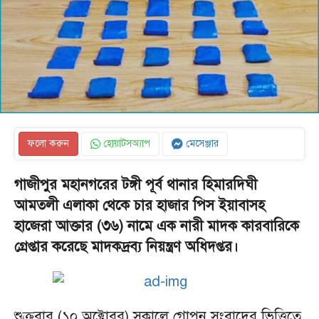
ফলো করুন
হোয়াটসঅ্যাপ
মেসেঞ্জার
গাজীপুর মহানগরের টঙ্গী পূর্ব থানার হিমারদিঘী
আমতলী এলাকা থেকে চার হাজার পিস ইয়াবাসহ
হাজেরা আক্তার (৩৬) নামে এক নারী মাদক কারবারিকে
গ্রেপ্তার করেছে মাদকদ্রব্য নিয়ন্ত্রণ অধিদপ্তর।
শুক্রবার (১০ অক্টোবর) সকালে গোপন সংবাদের ভিত্তিতে