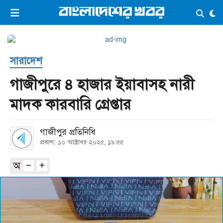
×
ভিডিও
ই-পেপার
লগইন
সারাদেশ
প্রচ্ছদ
সর্বশেষ
গাজীপুরে ৪ হাজার ইয়াবাসহ নারী
সব বিভাগ
আর্কাইভ
মাদক কারবারি গ্রেপ্তার
কনভার্টার
গাজীপুর প্রতিনিধি
প্রকাশ: ১০ অক্টোবর ২০২৫, ১৯:৫৫
অ