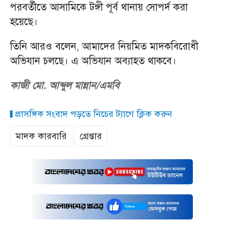
পরবর্তীতে আসামিকে টঙ্গী পূর্ব থানায় সোপর্দ করা
হয়েছে।
তিনি আরও বলেন, আমাদের নিয়মিত মাদকবিরোধী
অভিযান চলছে। এ অভিযান অব্যাহত থাকবে।
কাজী মো. আব্দুল মান্নান/এমবি
প্রাসঙ্গিক সংবাদ পড়তে নিচের ট্যাগে ক্লিক করুন
মাদক কারবারি
গ্রেপ্তার