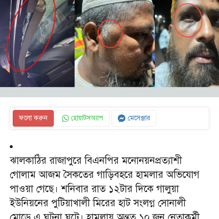
ফলো করুন
হোয়াটসঅ্যাপ
মেসেঞ্জার
ঝালকাঠির রাজাপুরে বিএনপির মনোনয়নপ্রত্যাশী
গোলাম আজম সৈকতের গাড়িবহরে হামলার অভিযোগ
পাওয়া গেছে। শনিবার রাত ১২টার দিকে গালুয়া
ইউনিয়নের পুটিয়াখালী মিরের হাট সংলগ্ন সোনালী
মোড়ে এ ঘটনা ঘটে। হামলায় অন্তত ১০ জন নেতাকর্মী