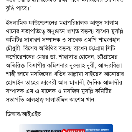
বৃদ্ধি পাবে।’
ইসলামিক ফাউন্ডেশনের মহাপরিচালক আব্দুস সালাম
খানের সভাপতিত্বে অনুষ্ঠানে স্বাগত বক্তব্য রাখেন মুসল্লি
কমিটির সাধারণ সম্পাদক ও সাবেক এমপি শাহজাহান
চৌধুরী, বিশেষ অতিথির বক্তব্য রাখেন চট্টগ্রাম সিটি
কর্পোরেশনের মেয়র ডা. শাহাদাত হোসেন, চট্টগ্রামের
অতিরিক্ত বিভাগীয় কমিশনার নুরুল্লাহ নুরী, আন্দরকিল্লা
শাহী জামে মসজিদের খতিব আল্লামা সাইয়েদ আনোয়ার
হোসাইন তাহের জাবেরী আল মাদানী, দৈনিক আজাদীর
সম্পাদক এম এ মালেক ও মসজিদ মুসল্লি কমিটির
সভাপতি আলহাজ্ব সালাউদ্দিন কাশেম খান।
ডিআর/আইএইচ