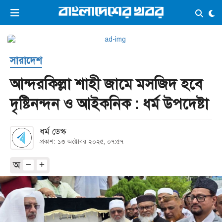
×
ভিডিও
ই-পেপার
লগইন
সারাদেশ
প্রচ্ছদ
সর্বশেষ
আন্দরকিল্লা শাহী জামে মসজিদ হবে
সব বিভাগ
আর্কাইভ
দৃষ্টিনন্দন ও আইকনিক : ধর্ম উপদেষ্টা
কনভার্টার
ধর্ম ডেস্ক
প্রকাশ: ১৩ অক্টোবর ২০২৫, ০৭:৫৭
অ