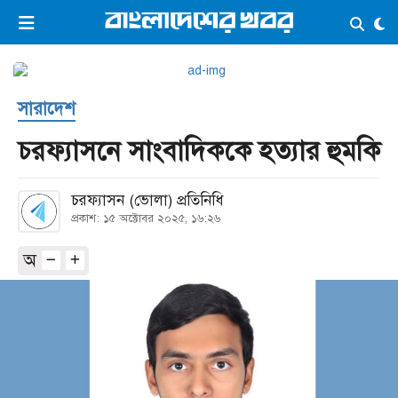
×
ভিডিও
ই-পেপার
লগইন
সারাদেশ
প্রচ্ছদ
সর্বশেষ
চরফ্যাসনে সাংবাদিককে হত্যার হুমকি
সব বিভাগ
আর্কাইভ
চরফ্যাসন (ভোলা) প্রতিনিধি
কনভার্টার
প্রকাশ: ১৫ অক্টোবর ২০২৫, ১৬:২৬
অ