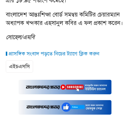
প্রায় ১৮.৯৫ শতাংশ কমেছে।
বাংলাদেশ আন্তঃশিক্ষা বোর্ড সমন্বয় কমিটির চেয়ারম্যান
অধ্যাপক খন্দকার এহসানুল কবির এ ফল প্রকাশ করেন।
সোহেল/এমবি
প্রাসঙ্গিক সংবাদ পড়তে নিচের ট্যাগে ক্লিক করুন
এইচএসসি