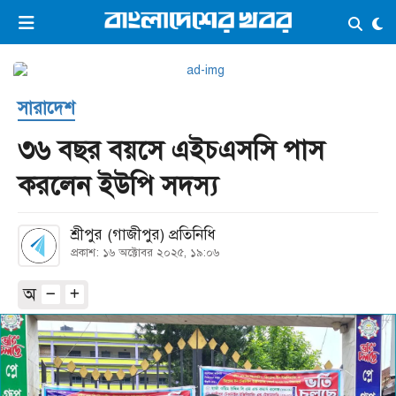
×
ভিডিও
ই-পেপার
লগইন
সারাদেশ
প্রচ্ছদ
সর্বশেষ
৩৬ বছর বয়সে এইচএসসি পাস
সব বিভাগ
আর্কাইভ
করলেন ইউপি সদস্য
কনভার্টার
শ্রীপুর (গাজীপুর) প্রতিনিধি
প্রকাশ: ১৬ অক্টোবর ২০২৫, ১৯:০৬
অ