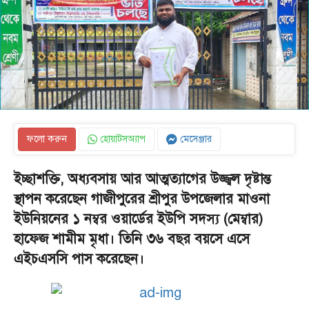
ফলো করুন
হোয়াটসঅ্যাপ
মেসেঞ্জার
ইচ্ছাশক্তি, অধ্যবসায় আর আত্মত্যাগের উজ্জ্বল দৃষ্টান্ত
স্থাপন করেছেন গাজীপুরের শ্রীপুর উপজেলার মাওনা
ইউনিয়নের ১ নম্বর ওয়ার্ডের ইউপি সদস্য (মেম্বার)
হাফেজ শামীম মৃধা। তিনি ৩৬ বছর বয়সে এসে
এইচএসসি পাস করেছেন।