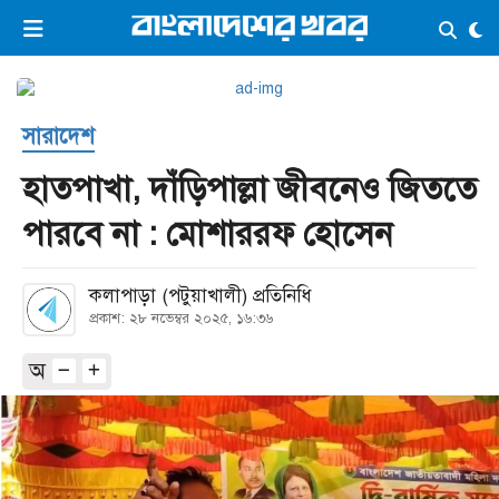
×
ভিডিও
ই-পেপার
লগইন
সারাদেশ
প্রচ্ছদ
সর্বশেষ
হাতপাখা, দাঁড়িপাল্লা জীবনেও জিততে
সব বিভাগ
আর্কাইভ
পারবে না : মোশাররফ হোসেন
কনভার্টার
কলাপাড়া (পটুয়াখালী) প্রতিনিধি
প্রকাশ: ২৮ নভেম্বর ২০২৫, ১৬:৩৬
অ