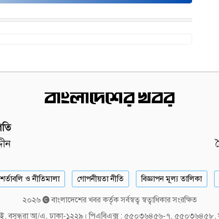
পতি
দীন
শর্তাবলি ও নীতিমালা
গোপনীয়তা নীতি
বিজ্ঞাপন মূল্য তালিকা
২০২৬
বাংলাদেশের খবর কর্তৃক সর্বস্বত্ব স্বত্বাধিকার সংরক্ষিত
লক-ই, বসুন্ধরা আ/এ, ঢাকা-১২২৯। পিএবিএক্স : ৫৫০৩৬৪৫৬-৭, ৫৫০৩৬৪৫৮