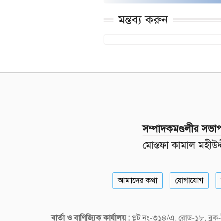
মন্তব্য করুন
সম্পাদকমণ্ডলীর সভা
মোস্তফা কামাল মহীউদ্
আমাদের কথা
যোগাযোগ
বার্তা ও বাণিজ্যিক কার্যালয় :
প্লট নং-৩১৪/এ, রোড-১৮, ব্