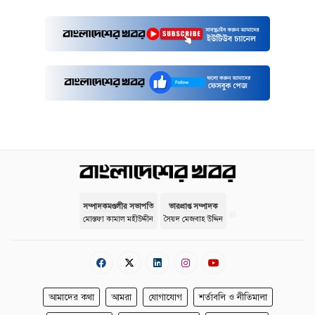
সম্পাদকমণ্ডলীর সভাপতি
ভারপ্রাপ্ত সম্পাদক
মোস্তফা কামাল মহীউদ্দীন
সৈয়দ মেজবাহ উদ্দিন
আমাদের কথা
আমরা
যোগাযোগ
শর্তাবলি ও নীতিমালা