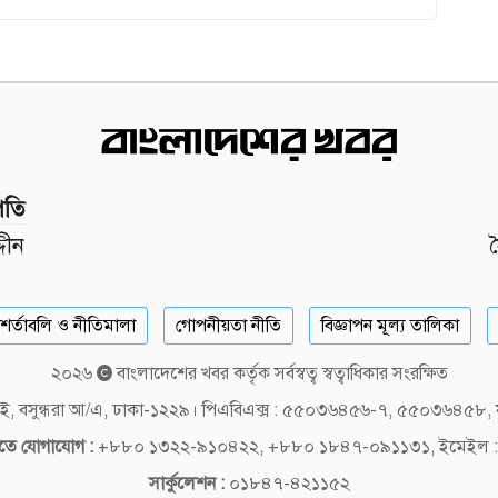
পতি
দীন
শর্তাবলি ও নীতিমালা
গোপনীয়তা নীতি
বিজ্ঞাপন মূল্য তালিকা
২০২৬
বাংলাদেশের খবর কর্তৃক সর্বস্বত্ব স্বত্বাধিকার সংরক্ষিত
লক-ই, বসুন্ধরা আ/এ, ঢাকা-১২২৯। পিএবিএক্স : ৫৫০৩৬৪৫৬-৭, ৫৫০৩৬৪৫৮
দিতে যোগাযোগ :
+৮৮০ ১৩২২-৯১০৪২২, +৮৮০ ১৮৪৭-০৯১১৩১, ইমেইল :
সার্কুলেশন :
০১৮৪৭-৪২১১৫২