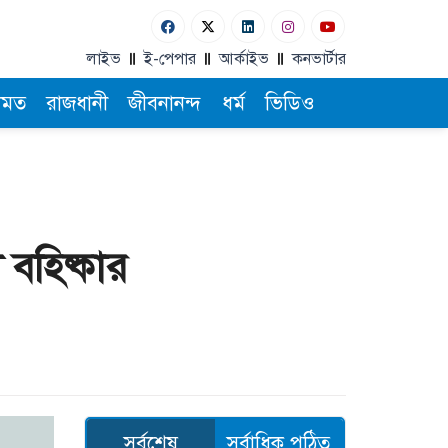
লাইভ
ই-পেপার
আর্কাইভ
কনভার্টার
ামত
রাজধানী
জীবনানন্দ
ধর্ম
ভিডিও
বহিষ্কার
সর্বশেষ
সর্বাধিক পঠিত