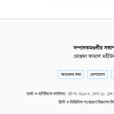
সম্পাদকমণ্ডলীর সভা
মোস্তফা কামাল মহীউদ্
আমাদের কথা
যোগাযোগ
বার্তা ও বাণিজ্যিক কার্যালয় :
প্লট নং-৩১৪/এ, রোড-১৮, ব্
প্রিন্ট ও ডিজিটাল
সংস্করণে বিজ্ঞাপন 