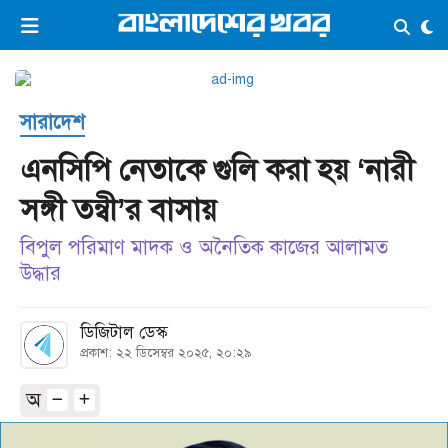
×
ভিডিও
ই-পেপার
লগইন
সারাদেশ
প্রচ্ছদ
সর্বশেষ
এনসিপি নেতাকে গুলি করা হয় ‘নারী
সব বিভাগ
আর্কাইভ
সঙ্গী তন্বী’র বাসায়
কনভার্টার
বিপুল পরিমাণ মাদক ও অনৈতিক কাজের আলামত
উদ্ধার
ডিজিটাল ডেস্ক
প্রকাশ: ২২ ডিসেম্বর ২০২৫, ২০:২৯
অ