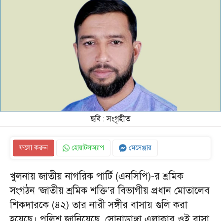
ছবি : সংগৃহীত
ফলো করুন
হোয়াটসঅ্যাপ
মেসেঞ্জার
খুলনায় জাতীয় নাগরিক পার্টি (এনসিপি)-র শ্রমিক
সংগঠন ‘জাতীয় শ্রমিক শক্তি’র বিভাগীয় প্রধান মোতালেব
শিকদারকে (৪২) তার নারী সঙ্গীর বাসায় গুলি করা
হয়েছে। পুলিশ জানিয়েছে, সোনাডাঙ্গা এলাকার ওই বাসা