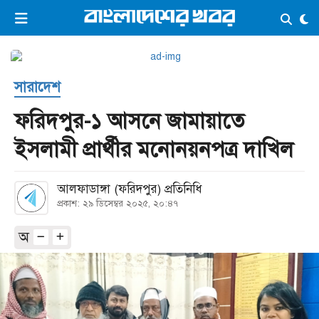
×
ভিডিও
ই-পেপার
লগইন
সারাদেশ
প্রচ্ছদ
সর্বশেষ
ফরিদপুর-১ আসনে জামায়াতে
সব বিভাগ
আর্কাইভ
ইসলামী প্রার্থীর মনোনয়নপত্র দাখিল
কনভার্টার
​আলফাডাঙ্গা (ফরিদপুর) প্রতিনিধি
প্রকাশ: ২৯ ডিসেম্বর ২০২৫, ২০:৪৭
অ