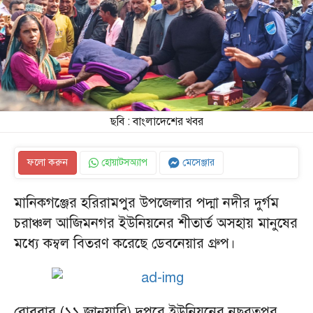
ছবি : বাংলাদেশের খবর
ফলো করুন
হোয়াটসঅ্যাপ
মেসেঞ্জার
মানিকগঞ্জের হরিরামপুর উপজেলার পদ্মা নদীর দুর্গম
চরাঞ্চল আজিমনগর ইউনিয়নের শীতার্ত অসহায় মানুষের
মধ্যে কম্বল বিতরণ করেছে ডেবনেয়ার গ্রুপ।
রোববার (১১ জানুয়ারি) দুপুরে ইউনিয়নের নছরতপুর