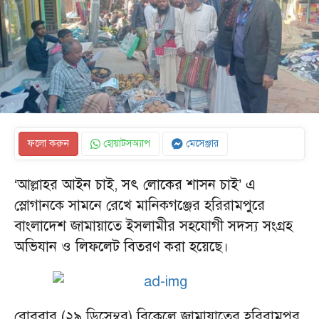
ফলো করুন
হোয়াটসঅ্যাপ
মেসেঞ্জার
‘আল্লাহর আইন চাই, সৎ লোকের শাসন চাই’ এ
স্লোগানকে সামনে রেখে মানিকগঞ্জের হরিরামপুরে
বাংলাদেশ জামায়াতে ইসলামীর সহযোগী সদস্য সংগ্রহ
অভিযান ও লিফলেট বিতরণ করা হয়েছে।
রোববার (২৯ ডিসেম্বর) বিকেলে জামায়াতের হরিরামপুর