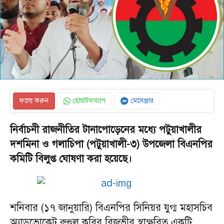
ফলো করুন
হোয়াটসঅ্যাপ
মেসেঞ্জার
নির্বাচনী রাজনীতির টানাপোড়েনের মধ্যে পটুয়াখালীর
দশমিনা ও গলাচিপা (পটুয়াখালী-৩) উপজেলা বিএনপির
কমিটি বিলুপ্ত ঘোষণা করা হয়েছে।
শনিবার (১৭ জানুয়ারি) বিএনপির সিনিয়র যুগ্ম মহাসচিব
অ্যাডভোকেট রুহুল কবির রিজভীর স্বাক্ষরিত একটি