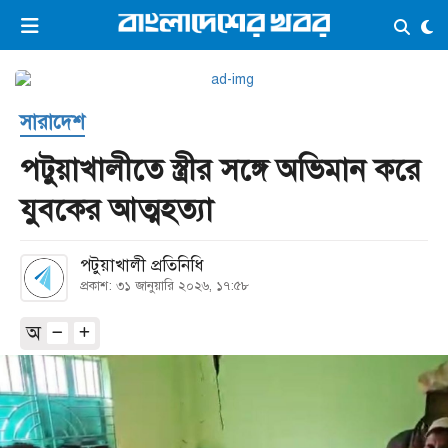
×
ভিডিও
ই-পেপার
লগইন
সারাদেশ
প্রচ্ছদ
সর্বশেষ
পটুয়াখালীতে স্ত্রীর সঙ্গে অভিমান করে
সব বিভাগ
আর্কাইভ
যুবকের আত্মহত্যা
কনভার্টার
পটুয়াখালী প্রতিনিধি
প্রকাশ: ৩১ জানুয়ারি ২০২৬, ১৭:৫৮
অ