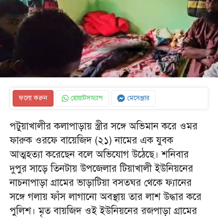
ফলো করুন
হোয়াটসঅ্যাপ
মেসেঞ্জার
পটুয়াখালীর কলাপাড়ায় স্ত্রীর সঙ্গে অভিমান করে ওমর
ফারুক ওরফে বায়েজিদ (২১) নামের এক যুবক
আত্মহত্যা করেছেন বলে অভিযোগ উঠেছে। শনিবার
দুপুর সাড়ে তিনটায় উপজেলার টিয়াখালী ইউনিয়নের
নাচনাপাড়া গ্রামের ভাড়াটিয়া বসতঘর থেকে ফ্যানের
সঙ্গে গলায় ফাঁস লাগানো অবস্থায় তার লাশ উদ্ধার করে
পুলিশ। মৃত বায়জিদ ওই ইউনিয়নের রজপাড়া গ্রামের