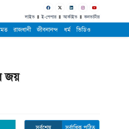
লাইভ
ই-পেপার
আর্কাইভ
কনভার্টার
ামত
রাজধানী
জীবনানন্দ
ধর্ম
ভিডিও
ের জয়
সর্বশেষ
সর্বাধিক পঠিত