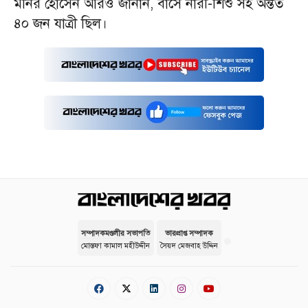
মনির হোসেন আরও জানান, বাসে নারী-শিশু সহ অন্তত
৪০ জন যাত্রী ছিল।
সম্পাদকমণ্ডলীর সভাপতি
ভারপ্রাপ্ত সম্পাদক
মোস্তফা কামাল মহীউদ্দীন
সৈয়দ মেজবাহ উদ্দিন