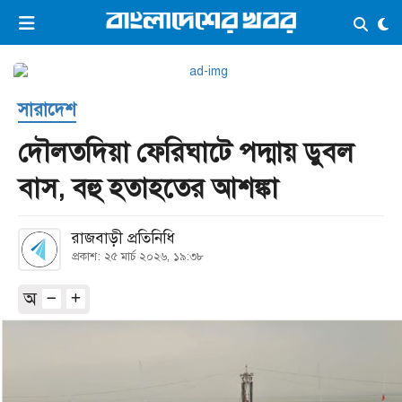
×
ভিডিও
ই-পেপার
লগইন
সারাদেশ
প্রচ্ছদ
সর্বশেষ
দৌলতদিয়া ফেরিঘাটে পদ্মায় ডুবল
সব বিভাগ
আর্কাইভ
বাস, বহু হতাহতের আশঙ্কা
কনভার্টার
রাজবাড়ী প্রতিনিধি
প্রকাশ: ২৫ মার্চ ২০২৬, ১৯:৩৮
অ