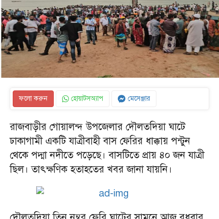
ফলো করুন
হোয়াটসঅ্যাপ
মেসেঞ্জার
রাজবাড়ীর গোয়ালন্দ উপজেলার দৌলতদিয়া ঘাটে
ঢাকাগামী একটি যাত্রীবাহী বাস ফেরির ধাক্কায় পন্টুন
থেকে পদ্মা নদীতে পড়েছে। বাসটিতে প্রায় ৪০ জন যাত্রী
ছিল। তাৎক্ষণিক হতাহতের খবর জানা যায়নি।
দৌলতদিয়া তিন নম্বর ফেরি ঘাটের সামনে আজ বুধবার