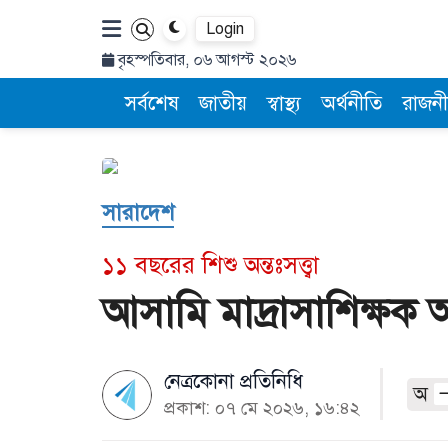
Login
বৃহস্পতিবার, ০৬ আগস্ট ২০২৬
সর্বশেষ
জাতীয়
স্বাস্থ্য
অর্থনীতি
রাজনী
সারাদেশ
১১ বছরের শিশু অন্তঃসত্ত্বা
আসামি মাদ্রাসাশিক্ষক 
নেত্রকোনা প্রতিনিধি
অ
প্রকাশ: ০৭ মে ২০২৬, ১৬:৪২