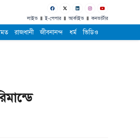
লাইভ
ই-পেপার
আর্কাইভ
কনভার্টার
ামত
রাজধানী
জীবনানন্দ
ধর্ম
ভিডিও
িমান্ডে