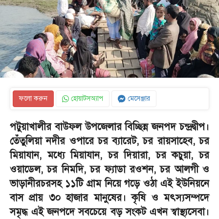
ফলো করুন
হোয়াটসঅ্যাপ
মেসেঞ্জার
পটুয়াখালীর বাউফল উপজেলার বিচ্ছিন্ন জনপদ চন্দ্রদ্বীপ।
তেঁতুলিয়া নদীর ওপারে চর ব্যারেট, চর রায়সাহেব, চর
মিয়াযান, মধ্যে মিয়াযান, চর দিয়ারা, চর কচুয়া, চর
ওয়াডেল, চর নিমদি, চর ফ্যাডা রওশন, চর আলগী ও
ভাড়ানীরচরসহ ১১টি গ্রাম নিয়ে গড়ে ওঠা এই ইউনিয়নে
বাস প্রায় ৩০ হাজার মানুষের। কৃষি ও মৎস্যসম্পদে
সমৃদ্ধ এই জনপদে সবচেয়ে বড় সংকট এখন স্বাস্থ্যসেবা।