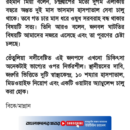
রহমান মিয়া বলেন, চন্দ্রদ্বীপের মতো দুর্গম এলাকায়
বছরে অন্তত দুই মাস ভাসমান হাসপাতাল সেবা চালু
থাকে। তবে গত চার মাস ধরে ওষুধ সরবরাহ বন্ধ থাকার
বিষয়টি সত্য। তিনি আরও বলেন, জনবল ঘাটতির
বিষয়টি আমাদের নজরে এসেছে এবং তা পূরণের চেষ্টা
চলছে।
তেঁতুলিয়া নদীবেষ্টিত এই জনপদে এখনো চিকিৎসা
অনেকটাই ভাগ্যের ওপর নির্ভরশীল। স্থানীয়দের দাবি,
জরুরি ভিত্তিতে দুটি স্বাস্থ্যকেন্দ্র, ১০ শয্যার হাসপাতাল,
মিডওয়াইফ নিয়োগ এবং একটি ওয়াটার অ্যাম্বুলেন্স চালু
করা হোক।
বিকে/মান্নান