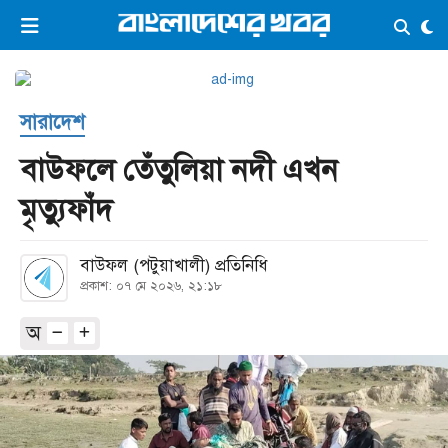
×
ভিডিও
ই-পেপার
লগইন
সারাদেশ
প্রচ্ছদ
সর্বশেষ
বাউফলে তেঁতুলিয়া নদী এখন
সব বিভাগ
আর্কাইভ
মৃত্যুফাঁদ
কনভার্টার
বাউফল (পটুয়াখালী) প্রতিনিধি
প্রকাশ: ০৭ মে ২০২৬, ২১:১৮
অ