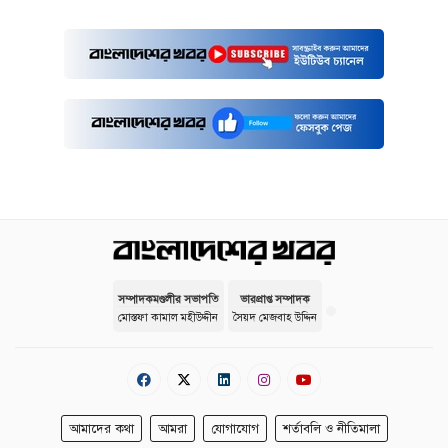
সম্পাদকমণ্ডলীর সভাপতি
ভারপ্রাপ্ত সম্পাদক
মোস্তফা কামাল মহীউদ্দীন
সৈয়দ মেজবাহ উদ্দিন
আমাদের কথা
আমরা
যোগাযোগ
শর্তাবলি ও নীতিমালা