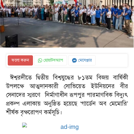
ফলো করুন
হোয়াটসঅ্যাপ
মেসেঞ্জার
ঈশ্বরদীতে দ্বিতীয় বিশ্বযুদ্ধের ৮১তম বিজয় বার্ষিকী
উপলক্ষে আত্মদানকারী সোভিয়েত ইউনিয়নের বীর
সেনাদের স্মরণে নির্মাণাধীন রূপপুর পারমাণবিক বিদ্যুৎ
প্রকল্প এলাকায় অনুষ্ঠিত হয়েছে ‘গার্ডেন অব মেমোরি’
শীর্ষক বৃক্ষরোপণ কর্মসূচি।