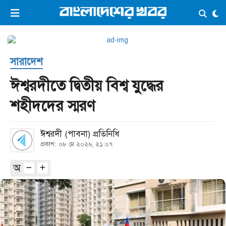
×
ভিডিও
ই-পেপার
লগইন
সারাদেশ
প্রচ্ছদ
সর্বশেষ
ঈশ্বরদীতে দ্বিতীয় বিশ্ব যুদ্ধের
সব বিভাগ
আর্কাইভ
শহীদদের স্মরণ
কনভার্টার
ঈশ্বরদী (পাবনা) প্রতিনিধি
প্রকাশ: ০৮ মে ২০২৬, ২১:০৭
অ