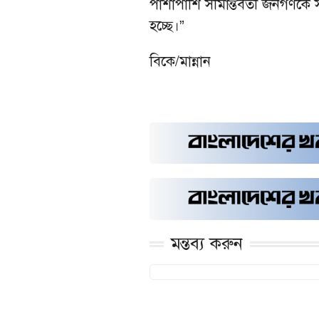
পাশাপাশি সীমান্তবর্তী জনগণকে
হচ্ছে।”
বিকে/মান্নান
মন্তব্য করুন