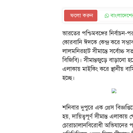
ফলো করুন
বাংলাদেশের
ভারতের পশ্চিমবঙ্গের নির্বাচন-পর
কোরবানি ঈদকে কেন্দ্র করে সম্ভ
লালমনিরহাট সীমান্তে সর্বোচ্চ 
বিজিবি)। সীমান্তজুড়ে বাড়ানো হ
এলাকায় মাইকিং করে স্থানীয় বা
হচ্ছে।
শনিবার দুপুরে এক প্রেস বিজ্ঞপ্
হয়, দায়িত্বপূর্ণ সীমান্ত এলাকা
চোরাচালানবিরোধী অভিযানের পাশ