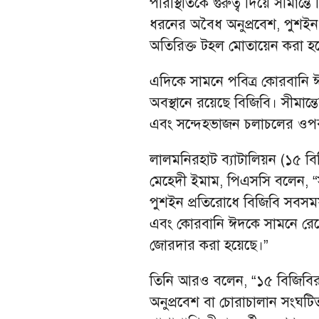
পরিস্থিতিকে গুরুত্ব দিয়ে সীমা
ধরনের অবৈধ অনুপ্রবেশ, পুশইন 
অতিরিক্ত টহল মোতায়েন করা হ
এদিকে সামনে পবিত্র কোরবানি ঈ
অবস্থানে রয়েছে বিজিবি। সীমান্তে
এবং সন্দেহভাজন চলাচলের ওপর
লালমনিরহাট ব্যাটালিয়ন (১৫ বিজ
মেহেদী ইমাম, পিএসসি বলেন, “স
পুশইন প্রতিরোধে বিজিবি সবসময় 
এবং কোরবানি ঈদকে সামনে রে
জোরদার করা হয়েছে।”
তিনি আরও বলেন, “১৫ বিজিবি
অনুপ্রবেশ বা চোরাচালান সংঘটিত