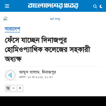
×
ভিডিও
ই-পেপার
লগইন
সারাদেশ
প্রচ্ছদ
সর্বশেষ
ফেঁসে যাচ্ছেন দিনাজপুর
সব বিভাগ
আর্কাইভ
হোমিওপ্যাথিক কলেজের সহকারী
কনভার্টার
অধ্যক্ষ
আব্দুস সালাম, দিনাজপুর
প্রকাশ: ১২ মে ২০২৬, ২০:৪৭
অ