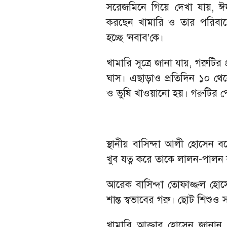
সরেজমিনে গিয়ে দেখা যায়, ঈদ
করছেন খামারি ও তার পরিবারে
হচ্ছে ‘নবাব’কে।
খামারি সূত্রে জানা যায়, গরুটির
ঘাস। এছাড়াও প্রতিদিন ১০ থেক
ও ভুষি খাওয়ানো হয়। গরুটির পে
স্থানীয় বাসিন্দা আলী হোসেন
খুব যত্ন করে তাকে লালন-পালন ক
আরেক বাসিন্দা তোফাজ্জল হোস
শান্ত স্বভাবের গরু। ছোট শিশুও
খামারি আক্তার হোসেন জানান,