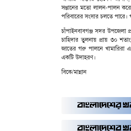
সন্তানের মতো লালন-পালন করে
পরিবারের সংসার চলতে পারে। গ
চাঁপাইনবাবগঞ্জ সদর উপজেলা প্র
চাহিদার তুলনায় প্রায় ৩০ শতাংশ
জাতের গরু পালনে খামারিরা এ
একটি উদাহরণ।
বিকে/মান্নান