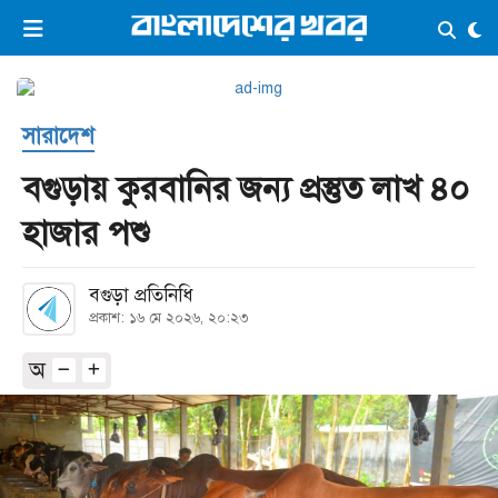
×
ভিডিও
ই-পেপার
লগইন
সারাদেশ
প্রচ্ছদ
সর্বশেষ
বগুড়ায় কুরবানির জন্য প্রস্তুত লাখ ৪০
সব বিভাগ
আর্কাইভ
হাজার পশু
কনভার্টার
বগুড়া প্রতিনিধি
প্রকাশ: ১৬ মে ২০২৬, ২০:২৩
অ