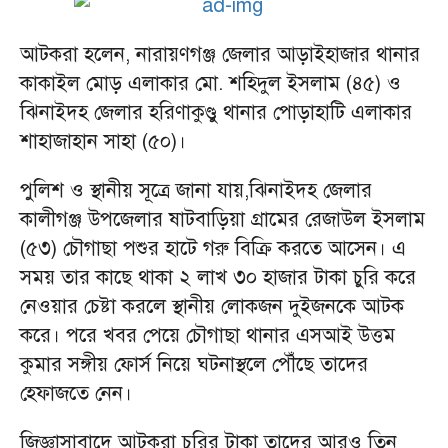
আটকরা হলেন, নারায়ণগঞ্জ জেলার আড়াইহাজার থানার
কাকাইল মোড় এলাকার মো. শহিদুল ইসলাম (৪৫) ও
ঝিনাইদহ জেলার হরিণাকুণ্ডু থানার পোড়াহাটি এলাকার
শাহাজাহান সাহা (৫০)।
পুলিশ ও স্থানীয় সূত্রে জানা যায়,ঝিনাইদহ জেলার
কালীগঞ্জ উপজেলার ষাটবাড়িয়া গ্রামের রেজাউল ইসলাম
(৫৩) চৌগাছা পশুর হাটে গরু বিক্রি করতে আসেন। এ
সময় তার কাছে থাকা ২ লাখ ৩০ হাজার টাকা চুরি করে
নেওয়ার চেষ্টা করলে স্থানীয় লোকজন দুইজনকে আটক
করে। পরে খবর পেয়ে চৌগাছা থানার এসআই উত্তম
কুমার সঙ্গীয় ফোর্স নিয়ে ঘটনাস্থলে পৌঁছে তাদের
হেফাজতে নেন।
জিজ্ঞাসাবাদে আটকরা চুরির টাকা তাদের আরও তিন