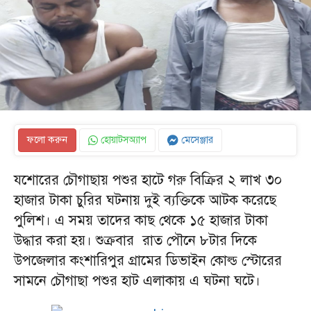
ফলো করুন
হোয়াটসঅ্যাপ
মেসেঞ্জার
যশোরের চৌগাছায় পশুর হাটে গরু বিক্রির ২ লাখ ৩০
হাজার টাকা চুরির ঘটনায় দুই ব্যক্তিকে আটক করেছে
পুলিশ। এ সময় তাদের কাছ থেকে ১৫ হাজার টাকা
উদ্ধার করা হয়। শুক্রবার রাত পৌনে ৮টার দিকে
উপজেলার কংশারিপুর গ্রামের ডিভাইন কোল্ড স্টোরের
সামনে চৌগাছা পশুর হাট এলাকায় এ ঘটনা ঘটে।