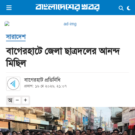
×
ভিডিও
ই-পেপার
লগইন
সারাদেশ
প্রচ্ছদ
সর্বশেষ
বাগেরহাটে জেলা ছাত্রদলের আনন্দ
সব বিভাগ
আর্কাইভ
মিছিল
কনভার্টার
বাগেরহাট প্রতিনিধি
প্রকাশ: ১৬ মে ২০২৬, ২১:০৭
অ