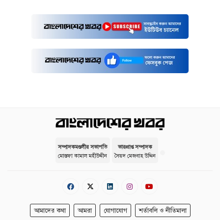
সম্পাদকমণ্ডলীর সভাপতি
ভারপ্রাপ্ত সম্পাদক
মোস্তফা কামাল মহীউদ্দীন
সৈয়দ মেজবাহ উদ্দিন
আমাদের কথা
আমরা
যোগাযোগ
শর্তাবলি ও নীতিমালা