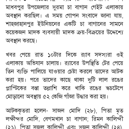
মাধবপুর উপজেলার সুরমা চা বাগান গেইট এলাকায়
অবস্থান করছিল। এ সময় গোপন সংবাদে জানা যায়,
শাহজাহানপুর ইউনিয়নের একটি চা বাগানের সামনে
কয়েকজন মাদক ব্যবসায়ী মাদক ক্রয়-বিক্রয়ের উদ্দেশ্যে
অবস্থান করছে।
খবর পেয়ে রাত ১০টার দিকে র‌্যাব সদস্যরা ওই
এলাকায় অভিযান চালায়। র‌্যাবের উপস্থিতি টের পেয়ে
তিন ব্যক্তি পালিয়ে যাওয়ার চেষ্টা করলে তাদের আটক
করা হয়। পরে তাদের কাছে থাকা দুটি লাল রঙের
প্লাস্টিকের বস্তা তল্লাশি করে খাকি রঙের স্কচটেপে
মোড়ানো অবস্থায় ৫২ কেজি গাঁজা উদ্ধার করা হয়।
আটককৃতরা হলেন- সাজন মোদি (২৮), পিতা মৃত
লক্ষীন্দর মোদি, বেগমখান চা বাগান; রিমন কালিন্দী
(২১), পিতা সজল কালিন্দী এবং সুজন কালিন্দী (২৪),