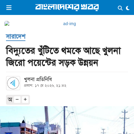
×
ভিডিও
ই-পেপার
লগইন
সারাদেশ
প্রচ্ছদ
সর্বশেষ
বিদ্যুতের খুঁটিতে থমকে আছে খুলনা
সব বিভাগ
আর্কাইভ
জিরো পয়েন্টের সড়ক উন্নয়ন
কনভার্টার
খুলনা প্রতিনিধি
প্রকাশ: ১৭ মে ২০২৬, ২১:৪২
অ