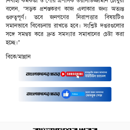
নির্বাহী কর্মকর্তা ও পৌর প্রশাসক ওয়াসীউজ্জামান চৌধুরী
বলেন, “সড়ক প্রশস্তকরণ কাজ এলাকার জন্য অত্যন্ত
গুরুত্বপূর্ণ। তবে জনগণের নিরাপত্তার বিষয়টিও
সমানভাবে বিবেচনায় রাখতে হবে। সংশ্লিষ্ট দপ্তরগুলোর
সঙ্গে সমন্বয় করে দ্রুত সমস্যার সমাধানের চেষ্টা করা
হচ্ছে।”
বিকে/মান্নান