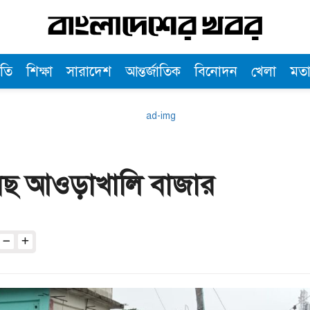
তি
শিক্ষা
সারাদেশ
আন্তর্জাতিক
বিনোদন
খেলা
মত
তছনছ আওড়াখালি বাজার