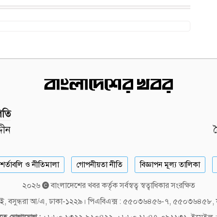
পতি
দীন
শর্তাবলি ও নীতিমালা
গোপনীয়তা নীতি
বিজ্ঞাপন মূল্য তালিকা
২০২৬
বাংলাদেশের খবর কর্তৃক সর্বস্বত্ব স্বত্বাধিকার সংরক্ষিত
লক-ই, বসুন্ধরা আ/এ, ঢাকা-১২২৯। পিএবিএক্স : ৫৫০৩৬৪৫৬-৭, ৫৫০৩৬৪৫৮