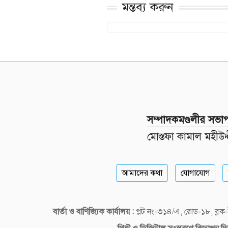
মন্তব্য করুন
সম্পাদকমণ্ডলীর সভা
মোস্তফা কামাল মহীউদ্
আমাদের কথা
যোগাযোগ
বার্তা ও বাণিজ্যিক কার্যালয় :
প্লট নং-৩১৪/এ, রোড-১৮, ব্