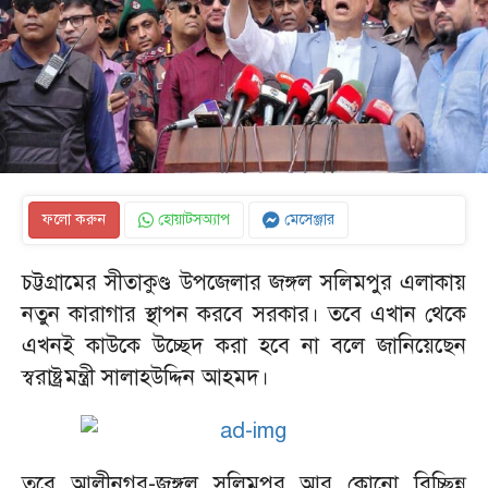
ফলো করুন
হোয়াটসঅ্যাপ
মেসেঞ্জার
চট্টগ্রামের সীতাকুণ্ড উপজেলার জঙ্গল সলিমপুর এলাকায়
নতুন কারাগার স্থাপন করবে সরকার। তবে এখান থেকে
এখনই কাউকে উচ্ছেদ করা হবে না বলে জানিয়েছেন
স্বরাষ্ট্রমন্ত্রী সালাহউদ্দিন আহমদ।
তবে আলীনগর-জঙ্গল সলিমপুর আর কোনো বিচ্ছিন্ন