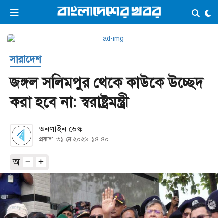
×
ভিডিও
ই-পেপার
লগইন
সারাদেশ
প্রচ্ছদ
সর্বশেষ
জঙ্গল সলিমপুর থেকে কাউকে উচ্ছেদ
সব বিভাগ
আর্কাইভ
করা হবে না: স্বরাষ্ট্রমন্ত্রী
কনভার্টার
অনলাইন ডেস্ক
প্রকাশ: ৩১ মে ২০২৬, ১৪:৪০
অ