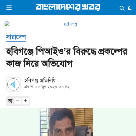
×
ভিডিও
ই-পেপার
লগইন
সারাদেশ
প্রচ্ছদ
সর্বশেষ
হবিগঞ্জে পিআইও’র বিরুদ্ধে প্রকল্পের
সব বিভাগ
আর্কাইভ
কাজ নিয়ে অভিযোগ
কনভার্টার
হবিগঞ্জ প্রতিনিধি
প্রকাশ: ০৮ জুন ২০২৬, ২০:৫২
অ