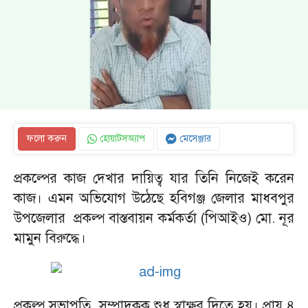
ফলো করুন
হোয়াটসঅ্যাপ
মেসেঞ্জার
প্রকল্পের কাজ দেখার দায়িত্ব যার তিনি নিজেই করেন
কাজ। এমন অভিযোগ উঠেছে হবিগঞ্জ জেলার মাধবপুর
উপজেলার
প্রকল্প বাস্তবায়ন কর্মকর্তা (পিআইও) মো. নূর
মামুন বিরুদ্ধে।
প্রকল্প সভাপতি, সম্পাদকক শুধু স্বাক্ষর দিতে হয়। প্রায় ৪