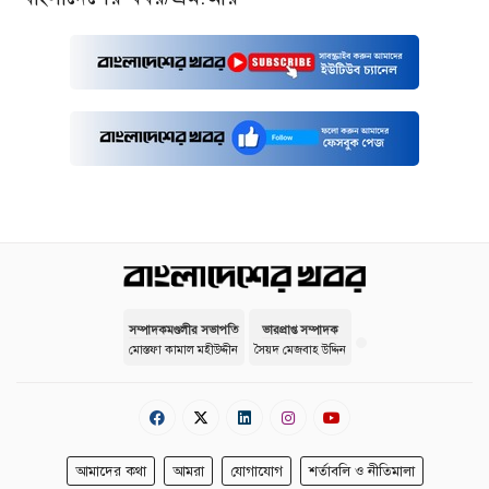
সম্পাদকমণ্ডলীর সভাপতি
ভারপ্রাপ্ত সম্পাদক
মোস্তফা কামাল মহীউদ্দীন
সৈয়দ মেজবাহ উদ্দিন
আমাদের কথা
আমরা
যোগাযোগ
শর্তাবলি ও নীতিমালা