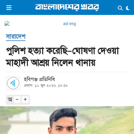
×
ভিডিও
ই-পেপার
লগইন
সারাদেশ
প্রচ্ছদ
সর্বশেষ
পুলিশ হত্যা করেছি–ঘোষণা দেওয়া
সব বিভাগ
আর্কাইভ
মাহাদী আশ্রয় নিলেন থানায়
কনভার্টার
হবিগঞ্জ প্রতিনিধি
প্রকাশ: ১০ জুন ২০২৬, ১৬:২৮
অ