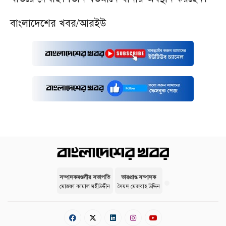
বাংলাদেশের খবর/আরইউ
সম্পাদকমণ্ডলীর সভাপতি
ভারপ্রাপ্ত সম্পাদক
মোস্তফা কামাল মহীউদ্দীন
সৈয়দ মেজবাহ উদ্দিন