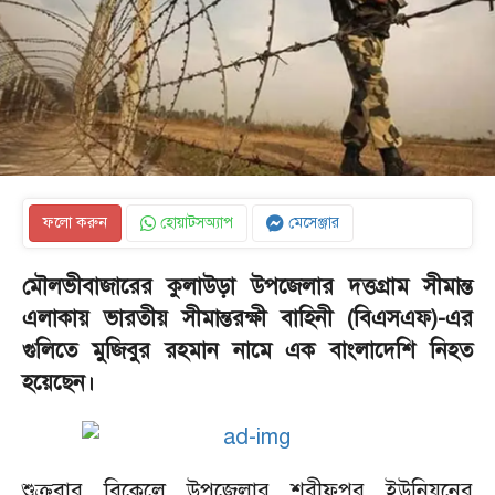
ফলো করুন
হোয়াটসঅ্যাপ
মেসেঞ্জার
মৌলভীবাজারের কুলাউড়া উপজেলার দত্তগ্রাম সীমান্ত
এলাকায় ভারতীয় সীমান্তরক্ষী বাহিনী (বিএসএফ)-এর
গুলিতে মুজিবুর রহমান নামে এক বাংলাদেশি নিহত
হয়েছেন।
শুক্রবার বিকেলে উপজেলার শরীফপুর ইউনিয়নের