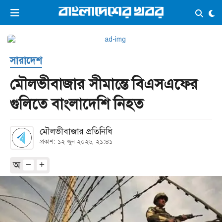
×
ভিডিও
ই-পেপার
লগইন
সারাদেশ
প্রচ্ছদ
সর্বশেষ
মৌলভীবাজার সীমান্তে বিএসএফের
সব বিভাগ
আর্কাইভ
গুলিতে বাংলাদেশি নিহত
কনভার্টার
মৌলভীবাজার প্রতিনিধি
প্রকাশ: ১২ জুন ২০২৬, ২১:৪১
অ